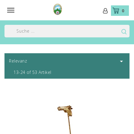

0

Relevanz
13-24 of 53 Artikel