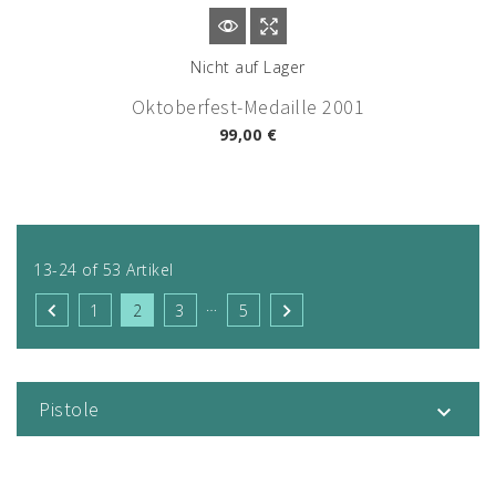
Nicht auf Lager
Oktoberfest-Medaille 2001
99,00 €
13-24 of 53 Artikel
…


1
2
3
5
Pistole
