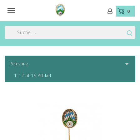

0

Relevanz
1-12 of 19 Artikel