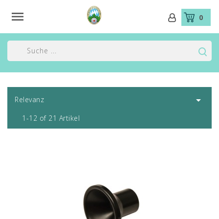

0

Relevanz
1-12 of 21 Artikel