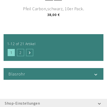
Pfeil Carbon,schwarz, 10er Pack.
38,00 €
1-12 of 21 Artikel

1
2
Blasrohr

Shop-Einstellungen
