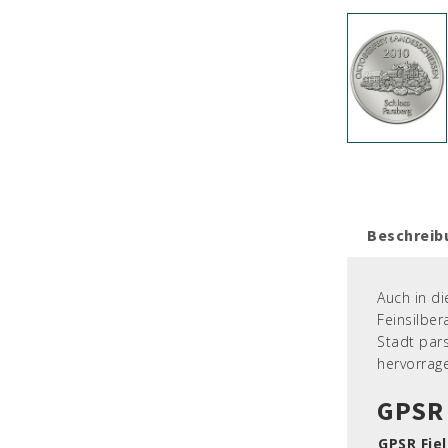
Beschreib
Auch in d
Feinsilber
Stadt par
hervorrage
GPSR 
GPSR Fie