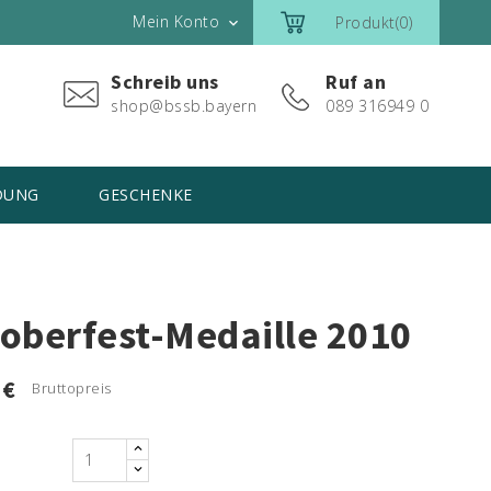
Mein Konto
Produkt(0)

Schreib uns
Ruf an
shop@bssb.bayern
089 316949 0
DUNG
GESCHENKE
oberfest-Medaille 2010
 €
Bruttopreis