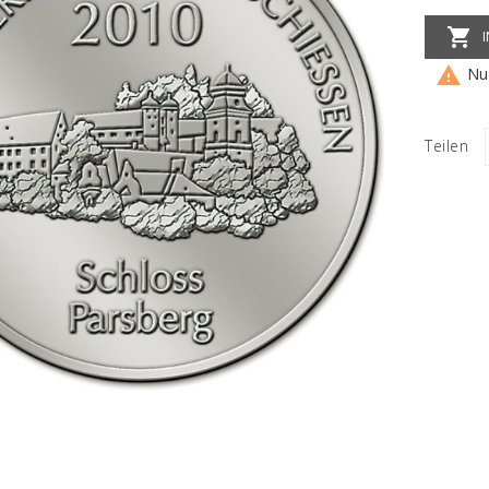


Nur
Teilen