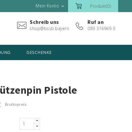
Mein Konto
Produkt(0)

Schreib uns
Ruf an
shop@bssb.bayern
089 316949 0
DUNG
GESCHENKE
ützenpin Pistole
€
Bruttopreis