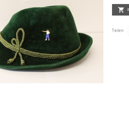

Teilen