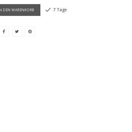

7 Tage
IN DEN WARENKORB