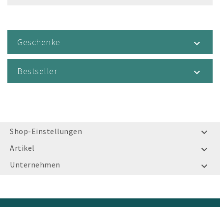
Geschenke

Bestseller

Shop-Einstellungen

Artikel

Unternehmen

© Bayerischer Sportschützenbund e.V. 2026 - Prestashop