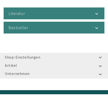
Literatur

Bestseller

Shop-Einstellungen

Artikel

Unternehmen

© Bayerischer Sportschützenbund e.V. 2026 - Prestashop
template by Die Websitemacherei