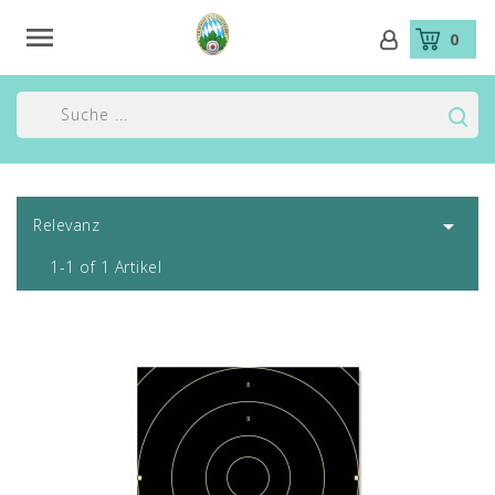

0

Relevanz
1-1 of 1 Artikel